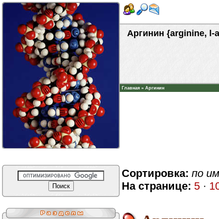
Аргинин {arginine, l-
Главная
»
Аргинин
Сортировка:
по и
На странице:
5
·
1