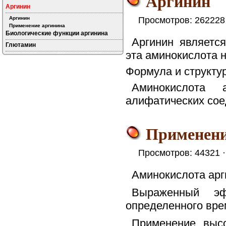
Аргинин
Аргинин
Аргинин
Просмотров: 262228
Применение аргинина
Биологические функции аргинина
Аргинин являетс
Глютамин
эта аминокислота 
Формула и структур
Аминокислота 
алифатических соед
Применени
Просмотров: 44321 
Аминокислота арг
Выраженный эф
определенного врем
Применение высо